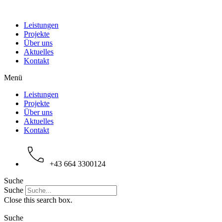
Zum
Inhalt
Leistungen
wechseln
Projekte
Über uns
Aktuelles
Kontakt
Menü
Leistungen
Projekte
Über uns
Aktuelles
Kontakt
+43 664 3300124
Suche
Suche
Close this search box.
Suche